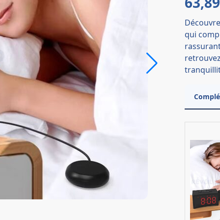
63,8
Découvrez
qui comp
rassurants
retrouvez
tranquilli
Complét