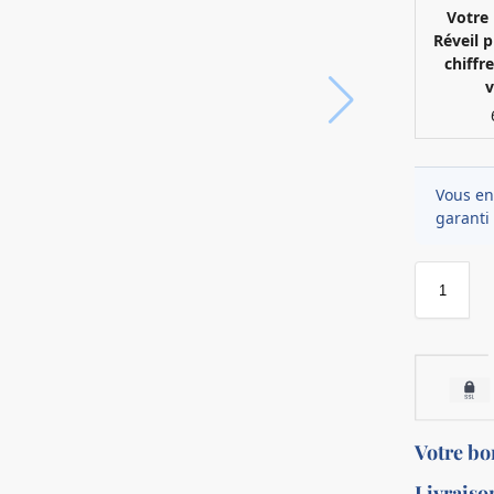
Votre 
Réveil 
chiffr
v
Vous en
garanti 
Votre b
Livraiso