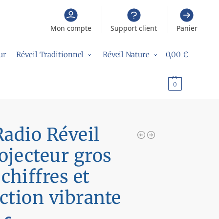
Mon compte
Support client
Panier
ur
Réveil Traditionnel
Réveil Nature
0,00
€
0
Radio Réveil
ojecteur gros
chiffres et
ction vibrante