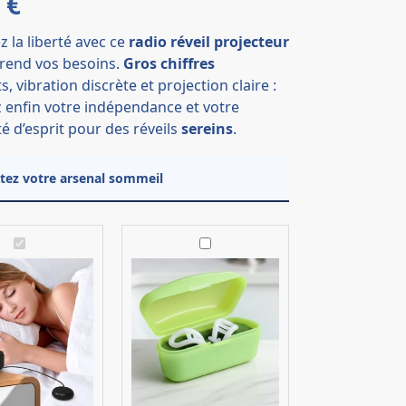
9
€
 la liberté avec ce
radio réveil projecteur
rend vos besoins.
Gros chiffres
, vibration discrète et projection claire :
 enfin votre indépendance et votre
té d’esprit pour des réveils
sereins
.
ez votre arsenal sommeil
R
D
a
i
d
l
i
a
o
t
R
a
é
t
v
e
e
u