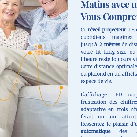
Matins avec u
Vous Compre
Ce
réveil projecteur
devi
quotidiens. Imaginez 
jusqu’à
2 mètres
de dis
votre lit king-size ou
l’heure reste toujours v
Cette distance optimal
ou plafond en un affich
espace de vie.
L’affichage LED rou
frustration des chiffre
adaptative en trois n
ferait un ami attent
Ressentez le plaisir d’
automatique
des
st