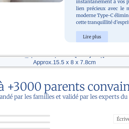
instantanément à vos 
lien précieux avec le 
moderne Type-C élimine 
cette tranquillité d’espr
Lire plus
Dimensions du réveil
Approx.15.5 x 8 x 7.8cm
à +3000 parents convai
é par les familles et validé par les experts d
Écriv