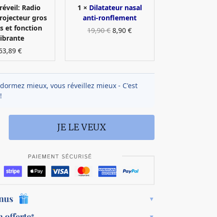
i
r
réveil:
Radio
1
×
Dilatateur nasal
l
n
projecteur gros
anti-ronflement
p
a
es et fonction
19,90
€
8,90
€
r
s
ibrante
o
a
63,89
€
j
l
e
a
c
n
dormez mieux, vous réveillez mieux - C'est
t
t
!
e
i
u
-
r
r
JE LE VEUX
g
o
r
n
o
f
s
l
c
e
h
m
i
e
onus
f
n
f
t
n offerte
*