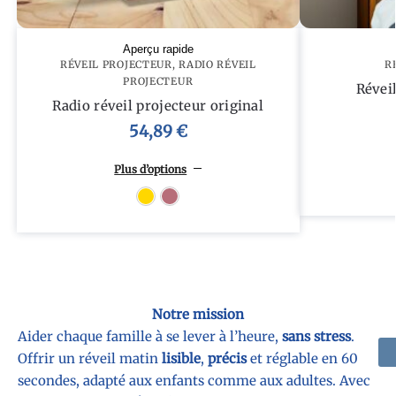
Aperçu rapide
RÉVEIL PROJECTEUR
,
RADIO RÉVEIL
R
PROJECTEUR
Révei
Radio réveil projecteur original
54,89
€
Plus d’options
Or
Or rose
Notre mission
Aider chaque famille à se lever à l’heure,
sans stress
.
Offrir un réveil matin
lisible
,
précis
et réglable en 60
secondes, adapté aux enfants comme aux adultes. Avec