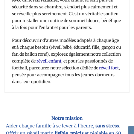
Avec un
réveil veilleuse
, votre enfant se sent plus en
sécurité dans sa chambre, s’endort plus calmement et
se réveille plus sereinement. C’est un véritable soutien
pour installer une routine de sommeil douce, bénéfique
à la fois pour l’enfant et pour les parents.
Pour découvrir d’autres modèles adaptés à chaque âge
et à chaque besoin (réveil bébé, éducatif, fille, garçon ou
fan de ballon rond), explorez également notre collection
complète de
réveil enfant
, et pour les passionnés de
football, parcourez notre sélection dédiée de
réveil foot
,
pensée pour accompagner tous les jeunes dormeurs
dans leur quotidien.
Notre mission
Aider chaque famille à se lever à l’heure,
sans stress
.
Offrir un réveil matin
lisible
,
précis
et réglable en 60