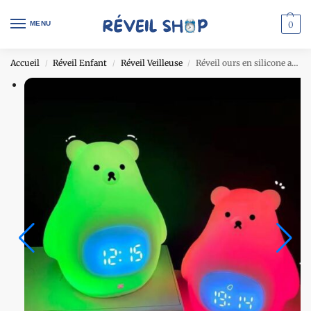
MENU
0
Accueil
Réveil Enfant
Réveil Veilleuse
Réveil ours en silicone avec veilleuse
/
/
/