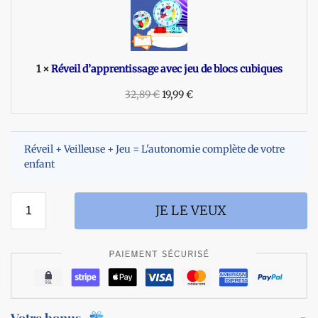
v
l
e
i
i
c
l
o
d
1
×
Réveil d’apprentissage avec jeu de blocs cubiques
n
’
e
32,89
a
€
19,99
€
a
p
v
p
e
r
c
Réveil + Veilleuse + Jeu = L'autonomie complète de votre
e
v
enfant
n
e
t
i
i
l
JE LE VEUX
s
l
s
e
a
u
g
s
e
e
a
v