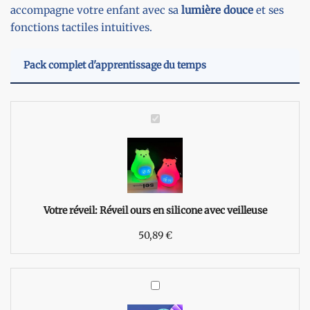
accompagne votre enfant avec sa
lumière douce
et ses
fonctions tactiles intuitives.
Pack complet d'apprentissage du temps
R
é
v
e
i
l
o
Votre réveil:
Réveil ours en silicone avec veilleuse
u
50,89
r
€
s
e
n
R
s
é
i