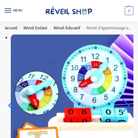
MENU
0
Accueil
Réveil Enfant
Réveil Éducatif
Réveil d’apprentissage avec jeu de blocs cubiques
/
/
/