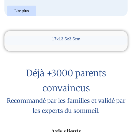
Lire plus
Dimensions du réveil
17x13.5x3.5cm
Déjà +3000 parents
convaincus
Recommandé par les familles et validé par
les experts du sommeil.
Avis clients