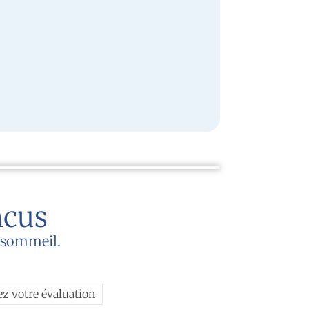
ncus
u sommeil.
ez votre évaluation