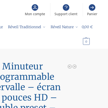
Mon compte
Support client
Panier
ur
Réveil Traditionnel
Réveil Nature
0,00
€
0
Minuteur
rogrammable
ervalle – écran
4 pouces HD –
uble preset –