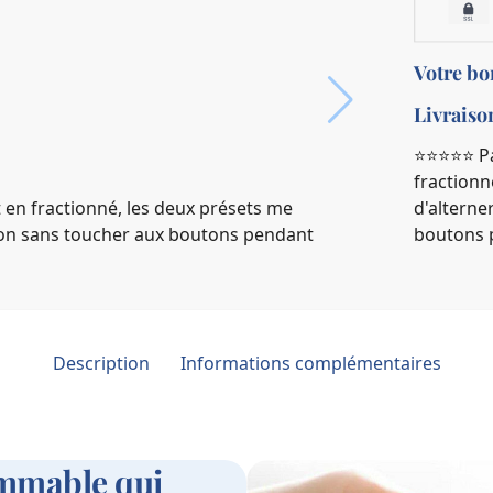
Votre b
Livraiso
⭐️⭐️⭐️⭐️⭐
fractionn
d'alterne
t en fractionné, les deux présets me
boutons 
tion sans toucher aux boutons pendant
Description
Informations complémentaires
mmable qui