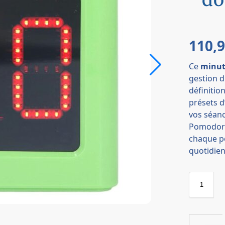
110,
Ce
minut
gestion 
définitio
présets d
vos séanc
Pomodoro,
chaque pé
quotidie