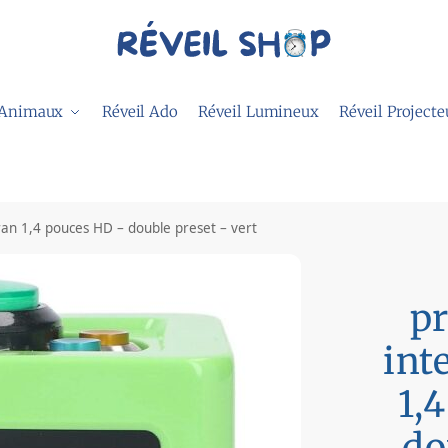
 Animaux
Réveil Ado
Réveil Lumineux
Réveil Projecte
an 1,4 pouces HD – double preset – vert
p
int
1,
do