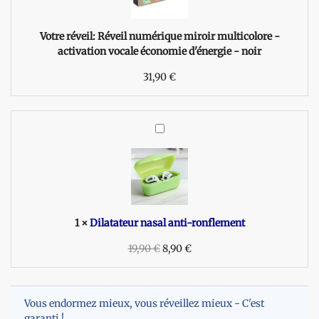
i
l
n
Votre réveil:
Réveil numérique miroir multicolore -
u
activation vocale économie d'énergie - noir
m
31,90
é
€
r
i
q
D
u
i
e
l
m
a
i
t
r
a
o
t
1
×
Dilatateur nasal anti-ronflement
i
e
r
19,90
u
€
8,90
€
m
r
u
n
l
a
t
Vous endormez mieux, vous réveillez mieux - C'est
s
i
garanti !