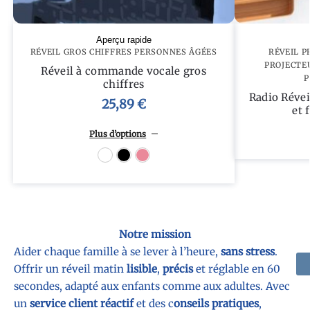
Aperçu rapide
RÉVEIL GROS CHIFFRES PERSONNES ÂGÉES
RÉVEIL P
PROJECTE
Réveil à commande vocale gros
P
chiffres
Radio Révei
25,89
€
et 
Plus d’options
Blanc
Noir
Rose
Notre mission
Aider chaque famille à se lever à l’heure,
sans stress
.
Offrir un réveil matin
lisible
,
précis
et réglable en 60
secondes, adapté aux enfants comme aux adultes. Avec
un
service client réactif
et des c
onseils pratiques
,