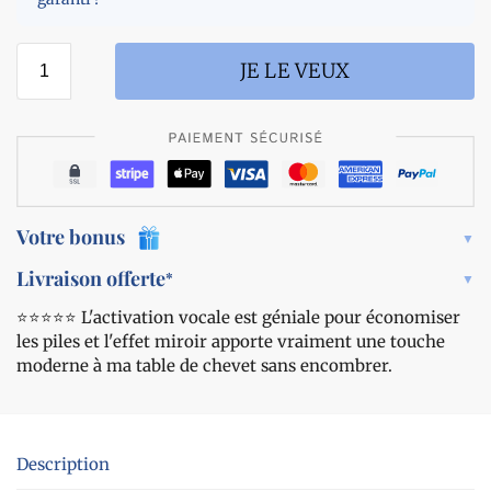
a
c
l
o
a
l
JE LE VEUX
n
o
t
r
i
e
-
-
r
a
o
c
n
t
Votre bonus
f
i
l
v
Livraison offerte
*
e
a
m
⭐️⭐️⭐️⭐️⭐️ L'activation vocale est géniale pour économiser
t
e
les piles et l'effet miroir apporte vraiment une touche
i
n
o
moderne à ma table de chevet sans encombrer.
t
n
v
o
c
Description
a