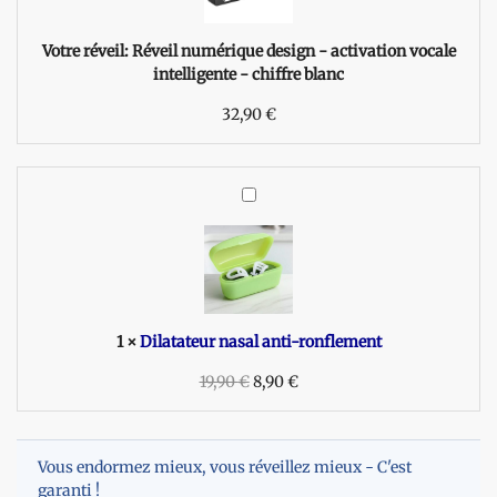
l
n
Votre réveil:
Réveil numérique design - activation vocale
u
intelligente - chiffre blanc
m
32,90
é
€
r
i
q
D
u
i
e
l
d
a
e
t
s
a
i
t
1
×
Dilatateur nasal anti-ronflement
g
e
n
19,90
u
€
8,90
€
-
r
a
n
c
a
t
Vous endormez mieux, vous réveillez mieux - C'est
s
i
garanti !