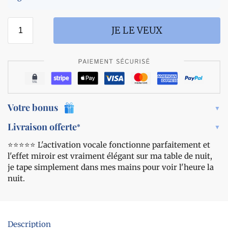
a
v
l
a
a
t
JE LE VEUX
n
i
t
o
i
n
-
v
r
o
o
c
n
a
Votre bonus
f
l
l
e
Livraison offerte
*
e
i
m
⭐️⭐️⭐️⭐️⭐️ L'activation vocale fonctionne parfaitement et
n
e
l'effet miroir est vraiment élégant sur ma table de nuit,
t
n
e
je tape simplement dans mes mains pour voir l'heure la
t
l
nuit.
l
i
g
e
Description