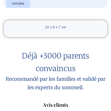
Lire plus
Dimensions du réveil
12 x 5 x 7 cm
Déjà +3000 parents
convaincus
Recommandé par les familles et validé par
les experts du sommeil.
Avis clients