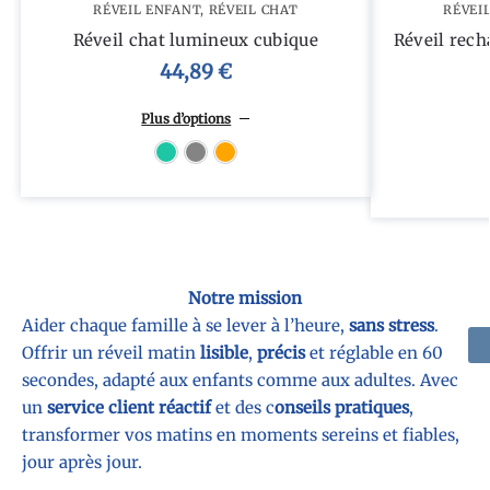
RÉVEIL ENFANT
,
RÉVEIL CHAT
RÉVEI
Réveil chat lumineux cubique
Réveil rech
44,89
€
Plus d’options
Bleu
Gris
orange
Notre mission
Aider chaque famille à se lever à l’heure,
sans stress
.
Offrir un réveil matin
lisible
,
précis
et réglable en 60
secondes, adapté aux enfants comme aux adultes. Avec
un
service client réactif
et des c
onseils pratiques
,
transformer vos matins en moments sereins et fiables,
jour après jour.