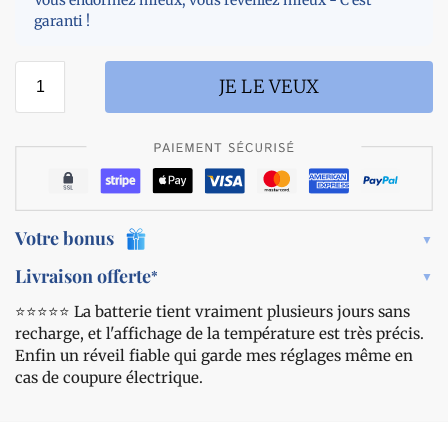
Vous endormez mieux, vous réveillez mieux - C'est
s
t
garanti !
a
t
l
e
a
r
JE LE VEUX
n
i
t
e
i
2
-
2
r
0
o
0
n
m
Votre bonus
f
A
l
h
Livraison offerte
*
e
l
m
⭐️⭐️⭐️⭐️⭐️ La batterie tient vraiment plusieurs jours sans
o
e
recharge, et l'affichage de la température est très précis.
n
n
g
Enfin un réveil fiable qui garde mes réglages même en
t
u
cas de coupure électrique.
e
d
u