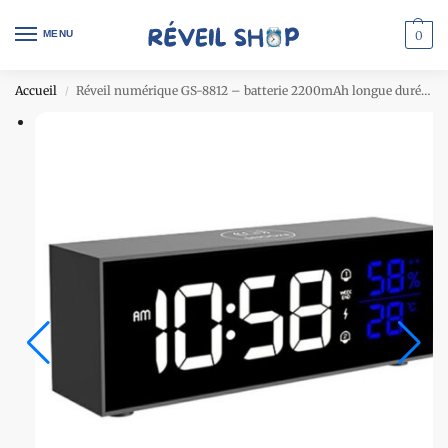
MENU
0
Accueil
Réveil numérique GS-8812 – batterie 2200mAh longue durée – double alarme – noir
/