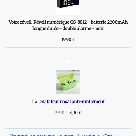
e
i
l
n
Votre réveil:
Réveil numérique GS-8812 - batterie 2200mAh
u
longue durée - double alarme - noir
m
39,90
é
€
r
i
q
D
u
i
e
l
G
a
S
t
-
a
8
t
1
×
Dilatateur nasal anti-ronflement
8
e
1
19,90
u
€
8,90
€
2
r
-
n
b
a
a