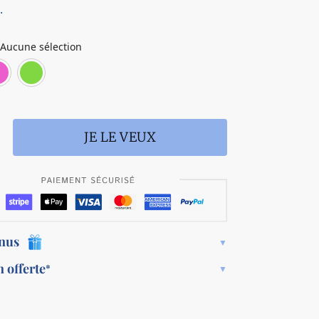
.
Aucune sélection
Blanc
Rose
Vert
JE LE VEUX
onus
n offerte
*