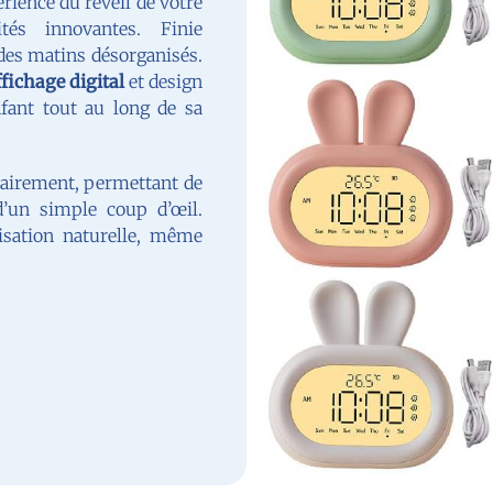
rience du réveil de votre
tés innovantes. Finie
des matins désorganisés.
ffichage digital
et design
fant tout au long de sa
lairement, permettant de
d’un simple coup d’œil.
ilisation naturelle, même