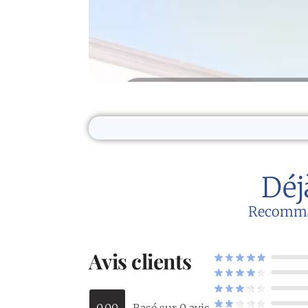
Déj
Recommand
Avis clients
0.00
Basé sur 0 avis