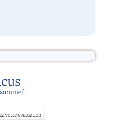
ncus
u sommeil.
ez votre évaluation