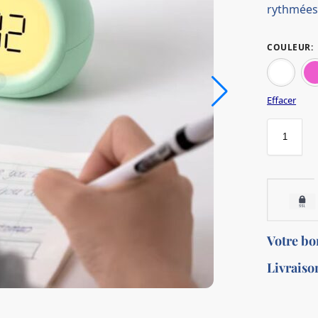
rythmées
COULEUR
:
Effacer
Votre b
Livraiso