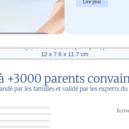
Lire plus
Dimensions du réveil
12 x 7.6 x 11.7 cm
à +3000 parents convai
é par les familles et validé par les experts d
Écriv