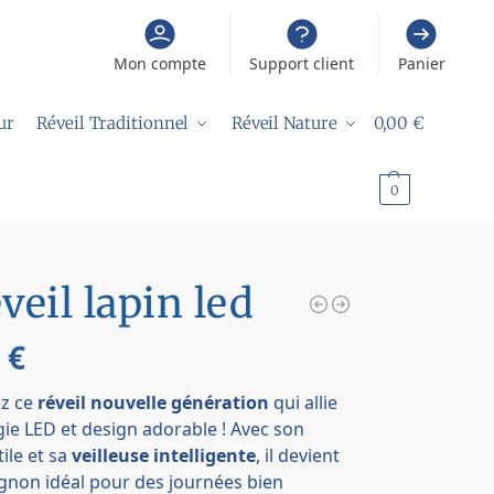
Mon compte
Support client
Panier
ur
Réveil Traditionnel
Réveil Nature
0,00
€
0
veil lapin led
9
€
z ce
réveil nouvelle génération
qui allie
ie LED et design adorable ! Avec son
tile et sa
veilleuse intelligente
, il devient
gnon idéal pour des journées bien