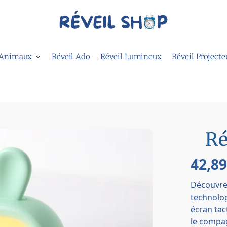
 Animaux
Réveil Ado
Réveil Lumineux
Réveil Projecte
Ré
42,8
Découvre
technolog
écran tac
le compa