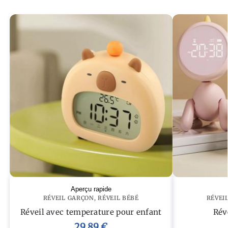
Aperçu rapide
RÉVEIL GARÇON
,
RÉVEIL BÉBÉ
RÉVEI
Réveil avec temperature pour enfant
Rév
29,89
€