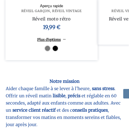
Aperçu rapide
RÉVEIL GARÇON
,
RÉVEIL VINTAGE
RÉVEIL V
Réveil moto rétro
Réveil ve
19,99
€
Plus d’options
Gris
Noir
Notre mission
Aider chaque famille à se lever à l’heure,
sans stress
.
Offrir un réveil matin
lisible
,
précis
et réglable en 60
secondes, adapté aux enfants comme aux adultes. Avec
un
service client réactif
et des c
onseils pratiques
,
transformer vos matins en moments sereins et fiables,
jour après jour.