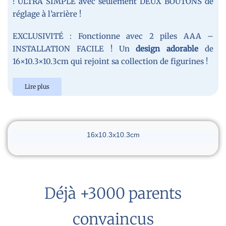
! ULTRA SIMPLE avec seulement DEUX BOUTONS de
réglage à l’arrière !
EXCLUSIVITÉ : Fonctionne avec 2 piles AAA –
INSTALLATION FACILE ! Un
design adorable
de
16×10.3×10.3cm qui rejoint sa collection de figurines !
Lire plus
Dimensions du réveil
16x10.3x10.3cm
Déjà +3000 parents
convaincus