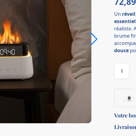
72,8
Un
révei
essentiel
réaliste.
brume fi
accompag
douce
pou
Votre b
Livraiso