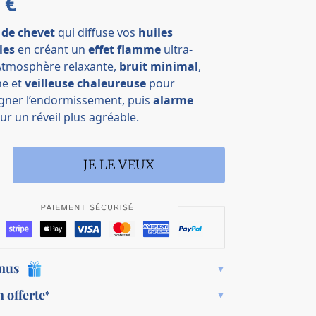
9
€
l de chevet
qui diffuse vos
huiles
les
en créant un
effet flamme
ultra-
 Atmosphère relaxante,
bruit minimal
,
ne et
veilleuse chaleureuse
pour
ner l’endormissement, puis
alarme
r un réveil plus agréable.
JE LE VEUX
onus
n offerte
*