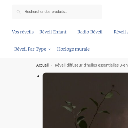
Recherche
Vos réveils
Réveil Enfant
Radio Réveil
Réveil
Réveil Par Type
Horloge murale
Accueil
Réveil diffuseur d’huiles essentielles 3-en
/