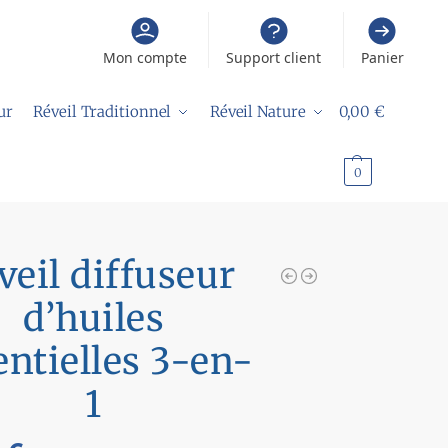
Mon compte
Support client
Panier
ur
Réveil Traditionnel
Réveil Nature
0,00
€
0
veil diffuseur
d’huiles
entielles 3-en-
1