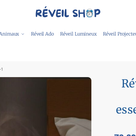
 Animaux
Réveil Ado
Réveil Lumineux
Réveil Projecte
-1
Ré
ess