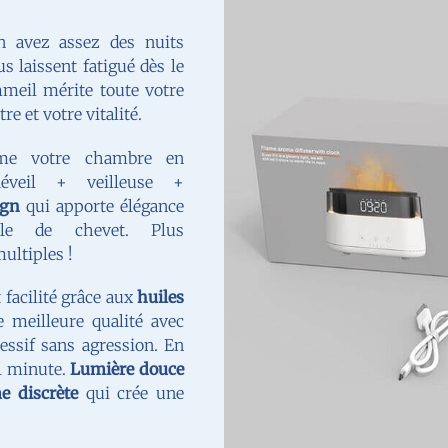
 avez assez des nuits
us laissent fatigué dès le
mmeil mérite toute votre
e et votre vitalité.
me votre chambre en
Réveil + veilleuse +
ign
qui apporte élégance
ble de chevet. Plus
ultiples !
facilité grâce aux
huiles
 meilleure qualité avec
gressif sans agression. En
1 minute.
Lumière douce
e discrète
qui crée une