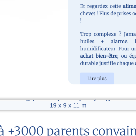
Et regardez cette
alim
chevet ! Plus de prises
!
Trop complexe ? Jama
huiles + alarme.
humidificateur. Pour 
achat bien-être
, ou é
durable justifie chaque e
Lire plus
Dimensions du réveil
19 x 9 x 11 m
à +3000 parents convai