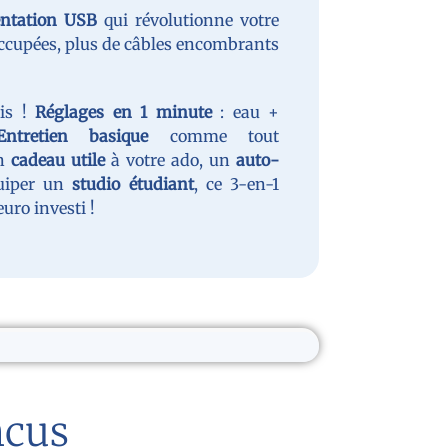
entation USB
qui révolutionne votre
 occupées, plus de câbles encombrants
is !
Réglages en 1 minute
: eau +
Entretien basique
comme tout
un
cadeau utile
à votre ado, un
auto-
quiper un
studio étudiant
, ce 3-en-1
uro investi !
ncus