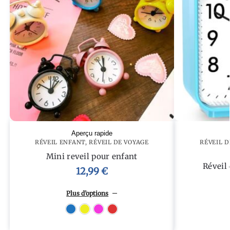
Aperçu rapide
RÉVEIL ENFANT
,
RÉVEIL DE VOYAGE
RÉVEIL D
Mini reveil pour enfant
Réveil 
12,99
€
Plus d’options
Bleu
Jaune
Rose
Rouge