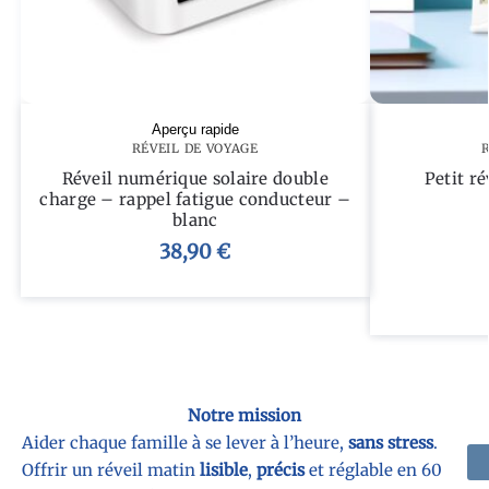
Aperçu rapide
RÉVEIL DE VOYAGE
R
Réveil numérique solaire double
Petit ré
charge – rappel fatigue conducteur –
blanc
38,90
€
Notre mission
Aider chaque famille à se lever à l’heure,
sans stress
.
Offrir un réveil matin
lisible
,
précis
et réglable en 60