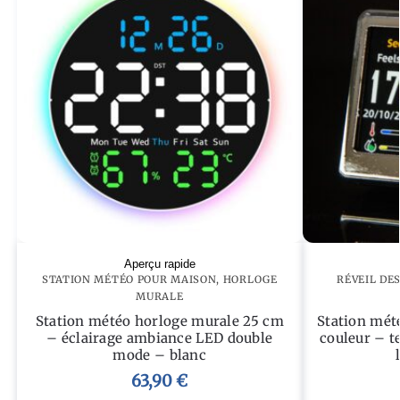
Aperçu rapide
STATION MÉTÉO POUR MAISON​
,
HORLOGE
RÉVEIL DE
MURALE
Station météo horloge murale 25 cm
Station mét
– éclairage ambiance LED double
couleur – t
mode – blanc
63,90
€