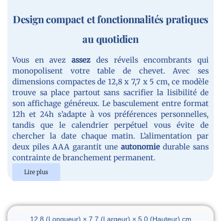
Design compact et fonctionnalités pratiques
au quotidien
Vous en avez
assez
des réveils encombrants qui
monopolisent votre table de chevet. Avec ses
dimensions compactes de 12,8 x 7,7 x 5 cm, ce modèle
trouve sa place partout sans sacrifier la lisibilité de
son affichage généreux. Le basculement entre format
12h et 24h s’adapte à vos préférences personnelles,
tandis que le calendrier perpétuel vous évite de
chercher la date chaque matin. L’alimentation par
deux piles AAA garantit une
autonomie
durable sans
contrainte de branchement permanent.
Lire plus
Dimensions du réveil
12.8 (Longueur) × 7.7 (Largeur) × 5.0 (Hauteur) cm