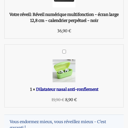
i
l
n
Votre réveil:
Réveil numérique multifonction - écran large
u
12,8 cm - calendrier perpétuel - noir
m
36,90
é
€
r
i
q
D
u
i
e
l
m
a
u
t
l
a
t
t
1
×
Dilatateur nasal anti-ronflement
i
e
f
19,90
u
€
8,90
€
o
r
n
n
c
a
t
Vous endormez mieux, vous réveillez mieux - C'est
s
i
garanti !