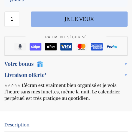
a
o
l
n
a
-
JE LE VEUX
n
é
t
c
i
r
-
a
r
n
o
l
n
a
Votre bonus
f
r
l
g
Livraison offerte
*
e
e
m
⭐️⭐️⭐️⭐️⭐️ L'écran est vraiment bien organisé et je vois
1
e
l'heure sans mes lunettes, même la nuit. Le calendrier
2
n
,
perpétuel est très pratique au quotidien.
t
8
c
m
-
Description
c