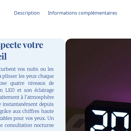
Description
Informations complémentaires
specte votre
il
turbent vos nuits ou les
 à plisser les yeux chaque
se quatre niveaux de
an LED et son éclairage
faitement à l’atmosphère
re instantanément depuis
, grâce aux chiffres haute
rtables pour vos yeux. Un
ue consultation nocturne