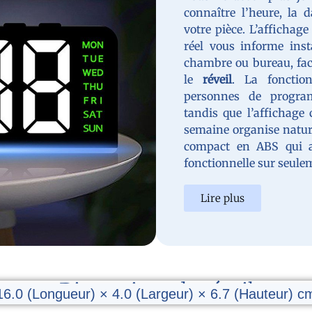
connaître l’heure, la 
votre pièce. L’affichag
réel vous informe ins
chambre ou bureau, faci
le
réveil
. La foncti
personnes de progra
tandis que l’affichage 
semaine organise natur
compact en ABS qui al
fonctionnelle sur seule
Lire plus
Dimensions du réveil
16.0 (Longueur) × 4.0 (Largeur) × 6.7 (Hauteur) c