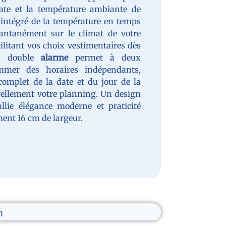
date et la température ambiante de
e
u
e intégré de la température en temps
tantanément sur le climat de votre
litant vos choix vestimentaires dès
on double
alarme
permet à deux
mmer des horaires indépendants,
complet de la date et du jour de la
ellement votre planning. Un design
lie élégance moderne et praticité
ment 16 cm de largeur.
m