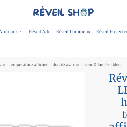
 Animaux
Réveil Ado
Réveil Lumineux
Réveil Projecte
ité – température affichée – double alarme – blanc & lumière bleu
Rév
L
l
aff