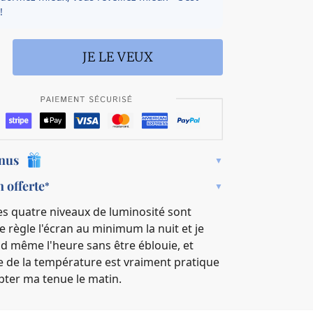
!
i
r
v
o
e
n
JE LE VEUX
a
f
u
l
x
e
l
m
u
e
m
n
i
t
onus
n
o
n offerte
*
s
i
️ Les quatre niveaux de luminosité sont
t
je règle l'écran au minimum la nuit et je
é
d même l'heure sans être éblouie, et
-
ge de la température est vraiment pratique
t
e
ter ma tenue le matin.
m
p