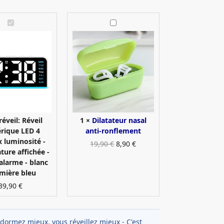
R
D
é
i
v
l
e
a
i
t
l
a
n
t
u
e
m
u
é
r
réveil:
Réveil
1
×
Dilatateur nasal
r
n
rique LED 4
anti-ronflement
i
a
 luminosité -
19,90
€
8,90
€
q
s
ure affichée -
u
a
alarme - blanc
e
l
mière bleu
L
a
39,90
€
E
n
D
t
4
i
dormez mieux, vous réveillez mieux - C'est
n
-