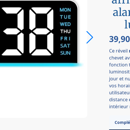
ala
l
39,9
Ce réveil
chevet av
fonction
luminosit
jour et n
vos horai
utilisateu
distance 
intérieu
Complét