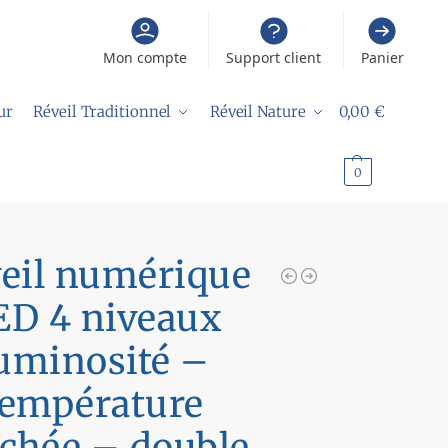
Mon compte
Support client
Panier
ur
Réveil Traditionnel
Réveil Nature
0,00
€
0
eil numérique
ED 4 niveaux
uminosité –
température
ichée – double