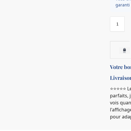
garanti 
Votre b
Livraiso
⭐️⭐️⭐️⭐️⭐
parfaits, 
vois quan
l'afficha
pour adap