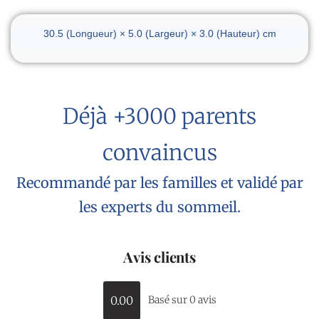
Dimensions du réveil
30.5 (Longueur) × 5.0 (Largeur) × 3.0 (Hauteur) cm
Déjà +3000 parents
convaincus
Recommandé par les familles et validé par
les experts du sommeil.
Avis clients
0.00
Basé sur 0 avis