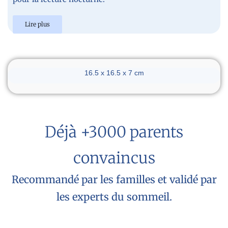
Lire plus
Dimensions du réveil
16.5 x 16.5 x 7 cm
Déjà +3000 parents
convaincus
Recommandé par les familles et validé par
les experts du sommeil.