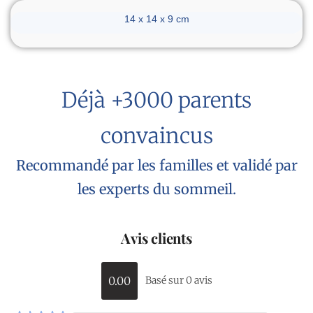
Dimensions du réveil
14 x 14 x 9 cm
Déjà +3000 parents
convaincus
Recommandé par les familles et validé par
les experts du sommeil.
Avis clients
0.00
Basé sur 0 avis