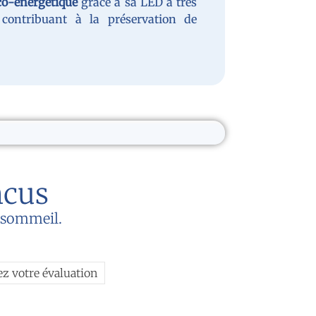
co-énergétique
grâce à sa LED à très
contribuant à la préservation de
ncus
u sommeil.
ez votre évaluation