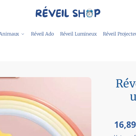
 Animaux
Réveil Ado
Réveil Lumineux
Réveil Projecte
Rév
u
16,8