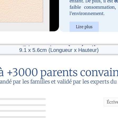
enfant. De plus, il est
é
faible consommation, 
l’environnement.
Lire plus
Dimensions du réveil
9.1 x 5.6cm (Longueur x Hauteur)
à +3000 parents convai
é par les familles et validé par les experts d
Écriv