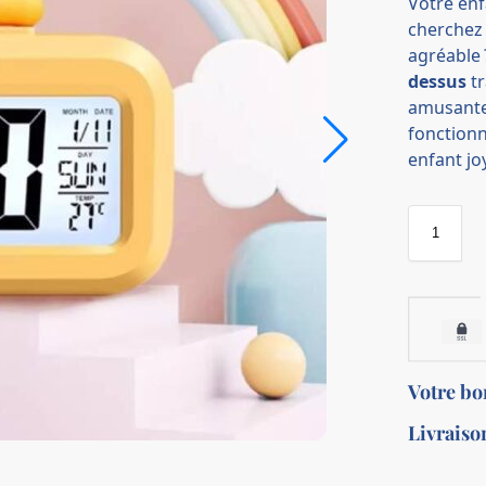
Votre enf
cherchez
agréable 
dessus
tr
amusante.
fonctionn
enfant joy
Votre b
Livraiso