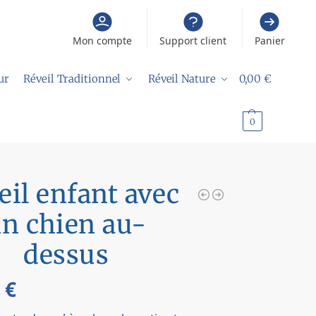
Mon compte
Support client
Panier
ur
Réveil Traditionnel
Réveil Nature
0,00
€
0
eil enfant avec
n chien au-
dessus
9
€