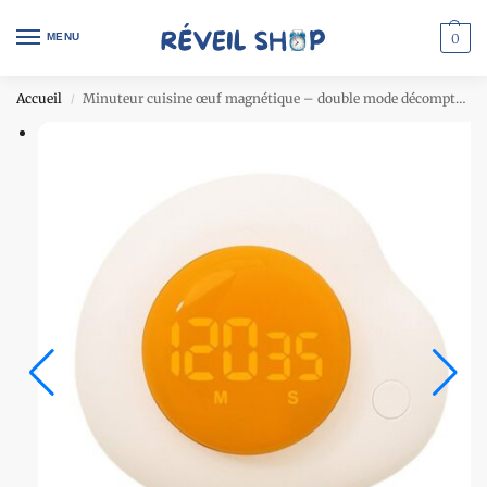
MENU
0
Accueil
Minuteur cuisine œuf magnétique – double mode décompte et chrono 180 min – design ludique
/