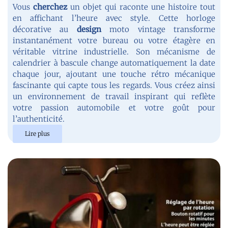
Vous
cherchez
un objet qui raconte une histoire tout
en affichant l’heure avec style. Cette horloge
décorative au
design
moto vintage transforme
instantanément votre bureau ou votre étagère en
véritable vitrine industrielle. Son mécanisme de
calendrier à bascule change automatiquement la date
chaque jour, ajoutant une touche rétro mécanique
fascinante qui capte tous les regards. Vous créez ainsi
un environnement de travail inspirant qui reflète
votre passion automobile et votre goût pour
l’authenticité.
Lire plus