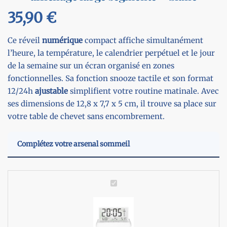
35,90
€
Ce réveil
numérique
compact affiche simultanément
l’heure, la température, le calendrier perpétuel et le jour
de la semaine sur un écran organisé en zones
fonctionnelles. Sa fonction snooze tactile et son format
12/24h
ajustable
simplifient votre routine matinale. Avec
ses dimensions de 12,8 x 7,7 x 5 cm, il trouve sa place sur
votre table de chevet sans encombrement.
Complétez votre arsenal sommeil
R
é
v
e
i