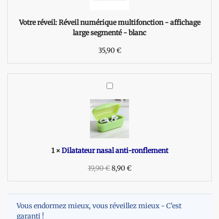
l
n
Votre réveil:
Réveil numérique multifonction - affichage
u
large segmenté - blanc
m
35,90
é
€
r
i
q
D
u
i
e
l
m
a
u
t
l
a
t
t
1
×
Dilatateur nasal anti-ronflement
i
e
f
19,90
u
€
8,90
€
o
r
n
n
c
a
t
Vous endormez mieux, vous réveillez mieux - C'est
s
i
garanti !