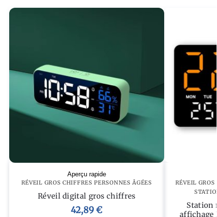
Aperçu rapide
RÉVEIL GROS CHIFFRES PERSONNES ÂGÉES
RÉVEIL GROS
STATIO
Réveil digital gros chiffres
Station 
42,89
€
affichage