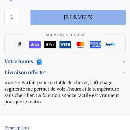
a
o
l
n
a
-
JE LE VEUX
n
a
t
f
i
f
-
i
r
c
o
h
n
a
Votre bonus
f
g
l
e
Livraison offerte
*
e
l
m
⭐️⭐️⭐️⭐️⭐️ Parfait pour ma table de chevet, l'affichage
a
e
segmenté me permet de voir l'heure et la température
r
n
g
sans chercher. La fonction snooze tactile est vraiment
t
e
pratique le matin.
s
e
g
m
Description