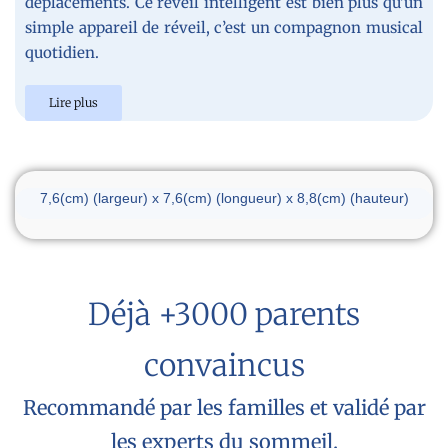
déplacements. Ce réveil intelligent est bien plus qu’un
simple appareil de réveil, c’est un compagnon musical
quotidien.
Lire plus
Dimensions du réveil
7,6(cm) (largeur) x 7,6(cm) (longueur) x 8,8(cm) (hauteur)
Déjà +3000 parents
convaincus
Recommandé par les familles et validé par
les experts du sommeil.