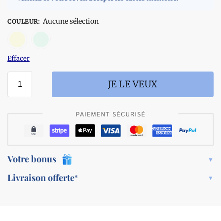
Aucune sélection
COULEUR
:
Jaune
vert/bleu
Effacer
JE LE VEUX
Votre bonus
Livraison offerte
*